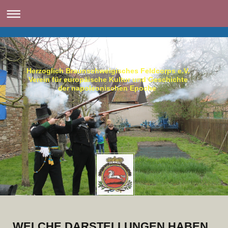
Herzoglich Braunschweigisches Feldcorps e.V.
Verein für europäische Kultur und Geschichte
der napoleonischen Epoche
WELCHE DARSTELLUNGEN HABEN