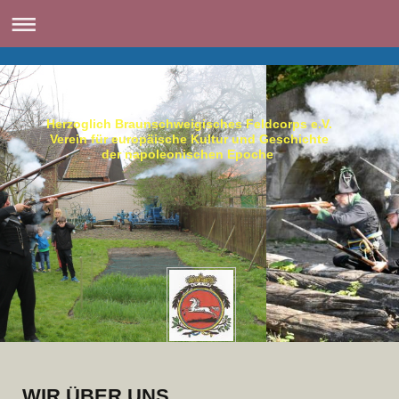
Herzoglich Braunschweigisches Feldcorps e.V.
Verein für europäische Kultur und Geschichte
der napoleonischen Epoche
WIR ÜBER UNS